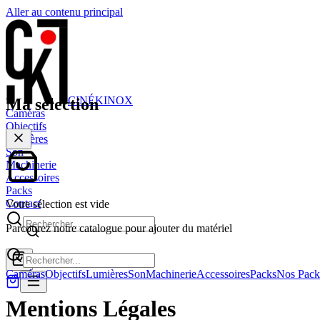
Aller au contenu principal
CINÉ
KINOX
Ma sélection
Caméras
Objectifs
Lumières
Son
Machinerie
Accessoires
Packs
Contact
Votre sélection est vide
Parcourez notre catalogue pour ajouter du matériel
Caméras
Objectifs
Lumières
Son
Machinerie
Accessoires
Packs
Nos Pack
Mentions Légales