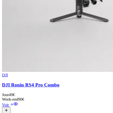
DJI
DJI Ronin RS4 Pro Combo
Jour
49€
Week-end
90€
Voir