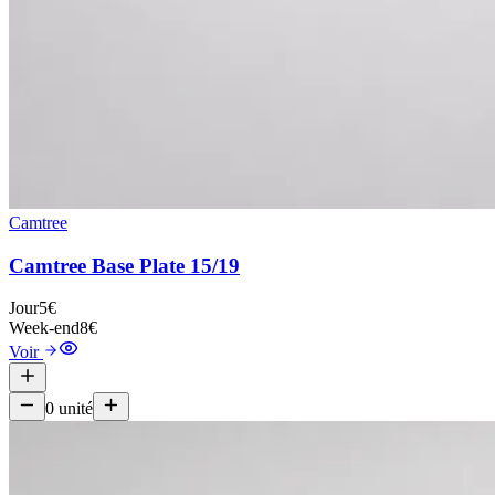
Camtree
Camtree Base Plate 15/19
Jour
5€
Week-end
8€
Voir
0
unité