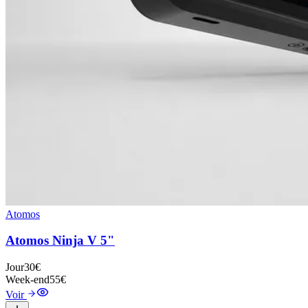
Atomos
Atomos Ninja V 5"
Jour
30€
Week-end
55€
Voir