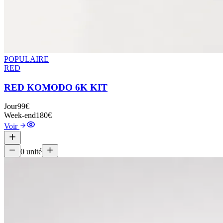
POPULAIRE
RED
RED KOMODO 6K KIT
Jour
99€
Week-end
180€
Voir
0
unité