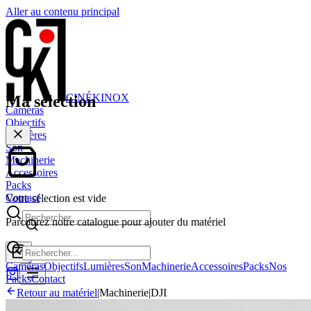
Aller au contenu principal
CINÉ
KINOX
Ma sélection
Caméras
Objectifs
Lumières
Son
Machinerie
Accessoires
Packs
Contact
Votre sélection est vide
Parcourez notre catalogue pour ajouter du matériel
Caméras
Objectifs
Lumières
Son
Machinerie
Accessoires
Packs
Nos
Packs
Contact
Retour au matériel
|
Machinerie
|
DJI