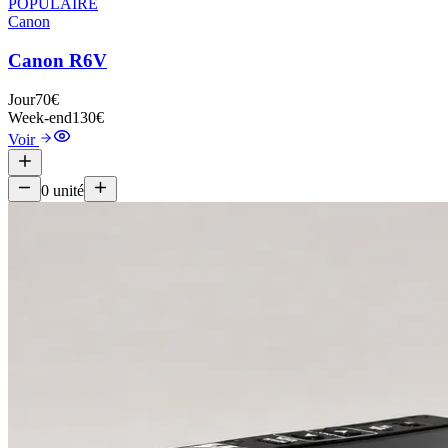
POPULAIRE
Canon
Canon R6V
Jour
70€
Week-end
130€
Voir
0
unité