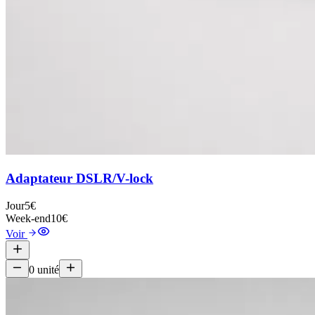
Adaptateur DSLR/V-lock
Jour
5€
Week-end
10€
Voir
0
unité