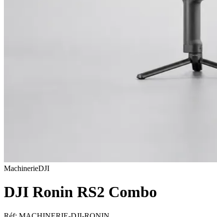
Machinerie
DJI
DJI Ronin RS2 Combo
Réf:
MACHINERIE-DJI-RONIN