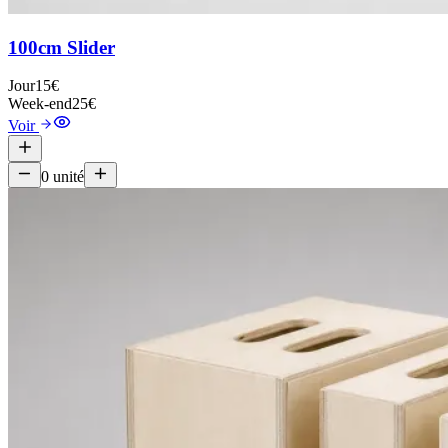
100cm Slider
Jour
15€
Week-end
25€
Voir
0
unité