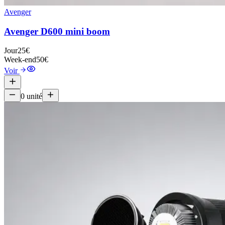
Avenger
Avenger D600 mini boom
Jour
25€
Week-end
50€
Voir
0
unité