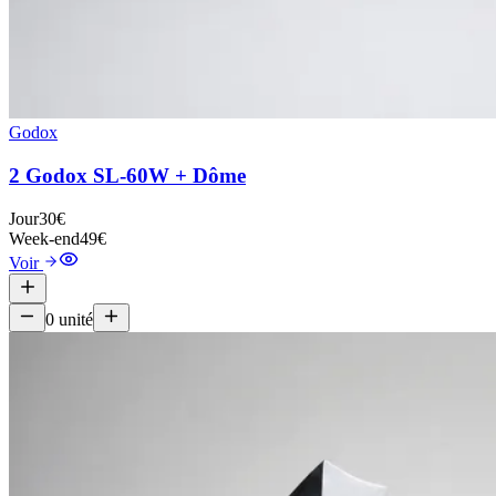
Godox
2 Godox SL-60W + Dôme
Jour
30€
Week-end
49€
Voir
0
unité