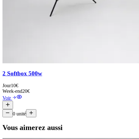
2 Softbox 500w
Jour
10€
Week-end
20€
Voir
0
unité
Vous aimerez aussi