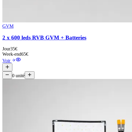
GVM
2 x 600 leds RVB GVM + Batteries
Jour
35€
Week-end
65€
Voir
0
unité