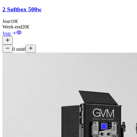
2 Softbox 500w
Jour
10€
Week-end
20€
Voir
0
unité