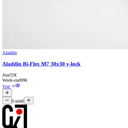
Aladdin
Aladdin Bi-Flex M7 30x30 v-lock
Jour
55€
Week-end
99€
Voir
0
unité