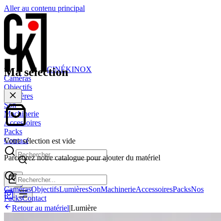
Aller au contenu principal
CINÉ
KINOX
Ma sélection
Caméras
Objectifs
Lumières
Son
Machinerie
Accessoires
Packs
Contact
Votre sélection est vide
Parcourez notre catalogue pour ajouter du matériel
Caméras
Objectifs
Lumières
Son
Machinerie
Accessoires
Packs
Nos
Packs
Contact
Retour au matériel
|
Lumière