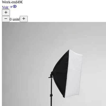
Week-end
49€
Voir
0
unité