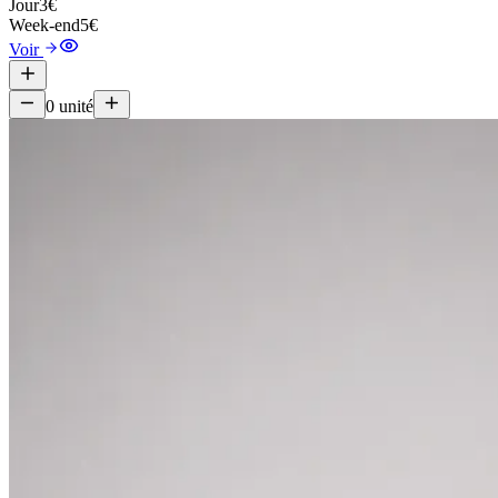
Jour
3€
Week-end
5€
Voir
0
unité