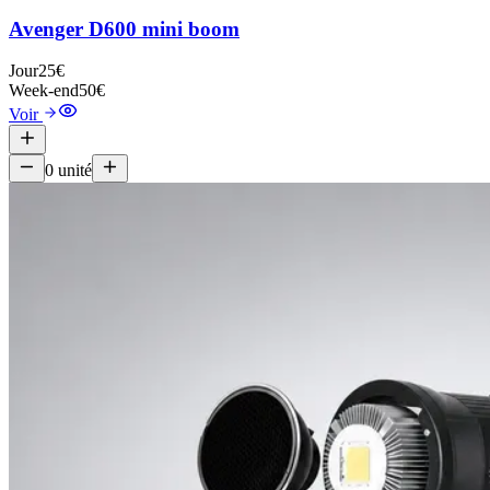
Avenger D600 mini boom
Jour
25€
Week-end
50€
Voir
0
unité