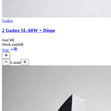
Godox
2 Godox SL-60W + Dôme
Jour
30€
Week-end
49€
Voir
0
unité