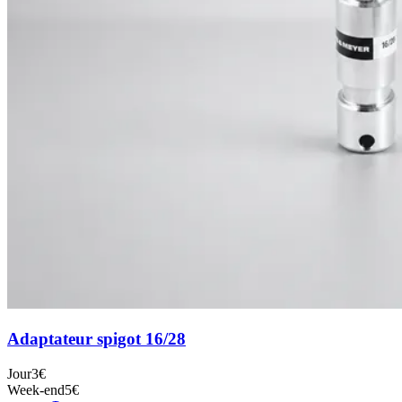
Adaptateur spigot 16/28
Jour
3€
Week-end
5€