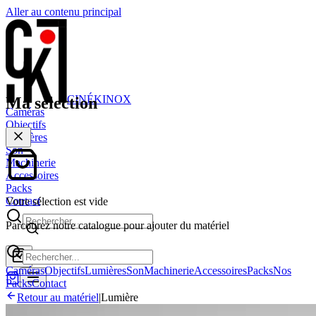
Aller au contenu principal
CINÉ
KINOX
Ma sélection
Caméras
Objectifs
Lumières
Son
Machinerie
Accessoires
Packs
Contact
Votre sélection est vide
Parcourez notre catalogue pour ajouter du matériel
Caméras
Objectifs
Lumières
Son
Machinerie
Accessoires
Packs
Nos
Packs
Contact
Retour au matériel
|
Lumière