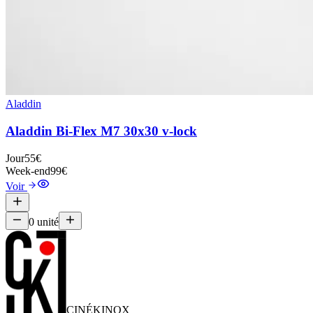
Aladdin
Aladdin Bi-Flex M7 30x30 v-lock
Jour
55€
Week-end
99€
Voir
0
unité
CINÉ
KINOX