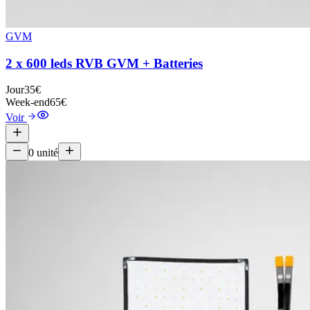
GVM
2 x 600 leds RVB GVM + Batteries
Jour
35€
Week-end
65€
Voir
0
unité