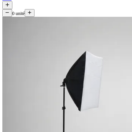
0
unité