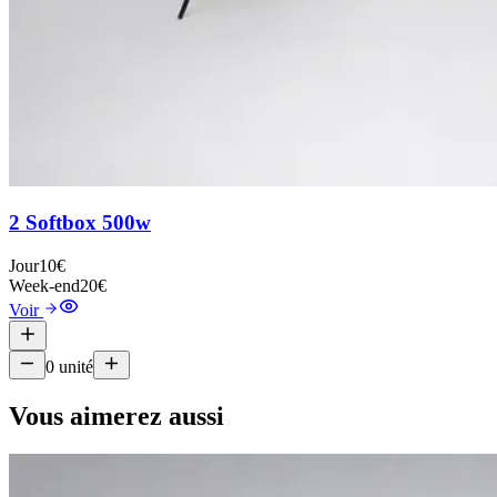
2 Softbox 500w
Jour
10€
Week-end
20€
Voir
0
unité
Vous aimerez aussi