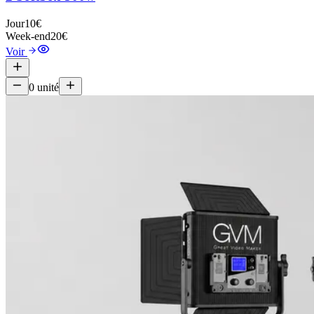
Jour
10€
Week-end
20€
Voir
0
unité