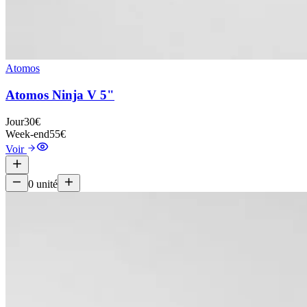
Atomos
Atomos Ninja V 5"
Jour
30€
Week-end
55€
Voir
0
unité