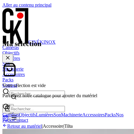
Aller au contenu principal
CINÉ
KINOX
Ma sélection
Caméras
Objectifs
Lumières
Son
Machinerie
Accessoires
Packs
Contact
Votre sélection est vide
Parcourez notre catalogue pour ajouter du matériel
Caméras
Objectifs
Lumières
Son
Machinerie
Accessoires
Packs
Nos
Packs
Contact
Retour au matériel
|
Accessoire
|
Tilta