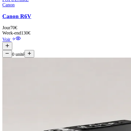
Canon
Canon R6V
Jour
70€
Week-end
130€
Voir
0
unité