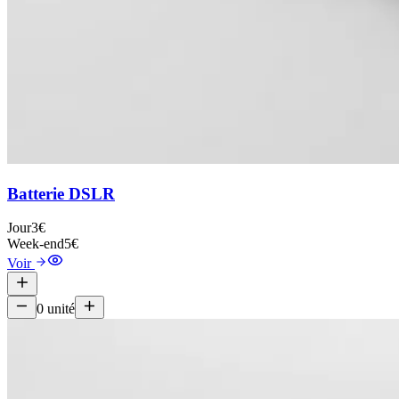
Batterie DSLR
Jour
3€
Week-end
5€
Voir
0
unité