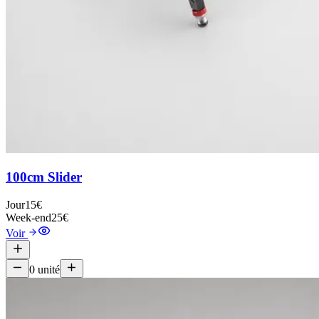
100cm Slider
Jour
15€
Week-end
25€
Voir
0
unité