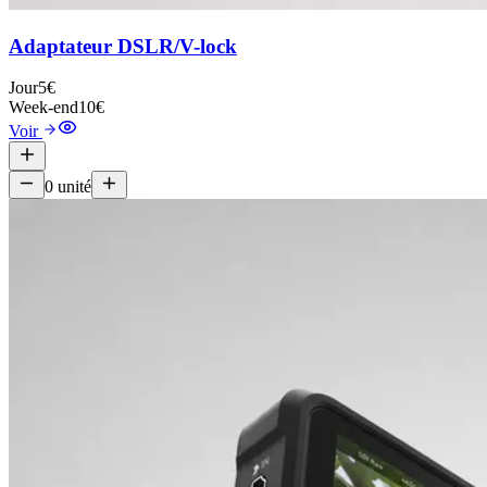
Adaptateur DSLR/V-lock
Jour
5€
Week-end
10€
Voir
0
unité