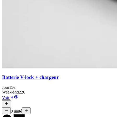
Batterie V-lock + chargeur
Jour
15€
Week-end
22€
Voir
0
unité