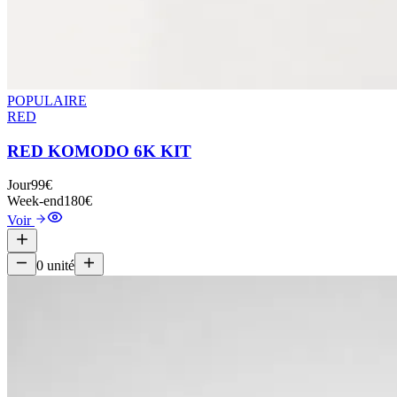
POPULAIRE
RED
RED KOMODO 6K KIT
Jour
99€
Week-end
180€
Voir
0
unité