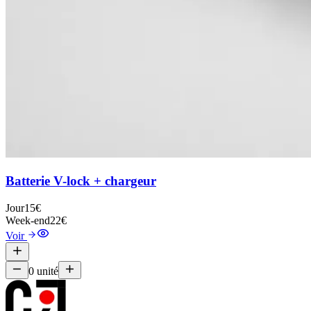
Batterie V-lock + chargeur
Jour
15€
Week-end
22€
Voir
0
unité