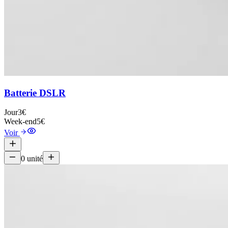
Batterie DSLR
Jour
3€
Week-end
5€
Voir
0
unité