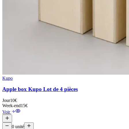
Kupo
Apple box Kupo Lot de 4 pièces
Jour
10€
Week-end
15€
Voir
0
unité