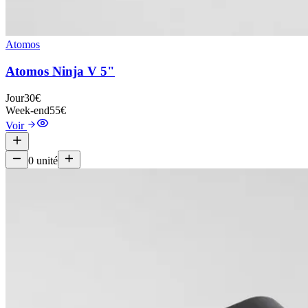
Atomos
Atomos Ninja V 5"
Jour
30€
Week-end
55€
Voir
0
unité