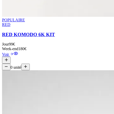
POPULAIRE
RED
RED KOMODO 6K KIT
Jour
99€
Week-end
180€
Voir
0
unité