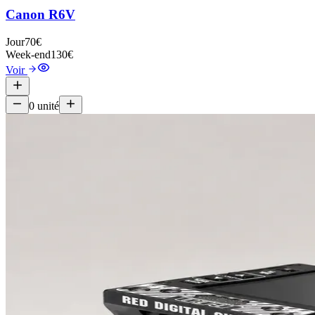
Canon R6V
Jour
70€
Week-end
130€
Voir
0
unité