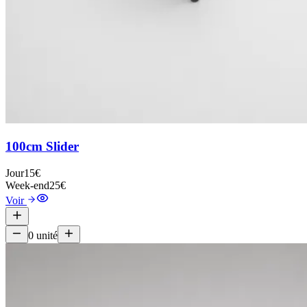
100cm Slider
Jour
15€
Week-end
25€
Voir
0
unité