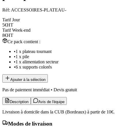
Réf:
ACCESSOIRES-PLATEAU-
Tarif Jour
5€
HT
Tarif Week-end
8€
HT
Ce pack contient :
•
1 x plateau tournant
•
1 x pile
•
1 x alimentation secteur
•
6 x supports colorés
Ajouter à la sélection
Pas de paiement immédiat • Devis gratuit
Description
Avis de l'équipe
Livraison à domicile dans la CUB (Bordeaux) à partir de 10€.
Modes de livraison