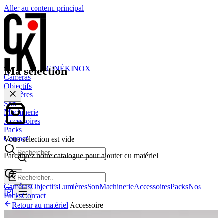
Aller au contenu principal
CINÉ
KINOX
Ma sélection
Caméras
Objectifs
Lumières
Son
Machinerie
Accessoires
Packs
Contact
Votre sélection est vide
Parcourez notre catalogue pour ajouter du matériel
Caméras
Objectifs
Lumières
Son
Machinerie
Accessoires
Packs
Nos
Packs
Contact
Retour au matériel
|
Accessoire