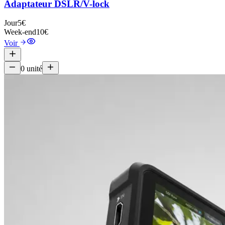
Adaptateur DSLR/V-lock
Jour
5€
Week-end
10€
Voir
0
unité